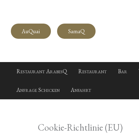
Zum
Inhalt
springen
AuQuai
SamaQ
Restaurant ArabesQ
Restaurant
Bar
Anfrage Schicken
Anfahrt
Cookie-Richtlinie (EU)